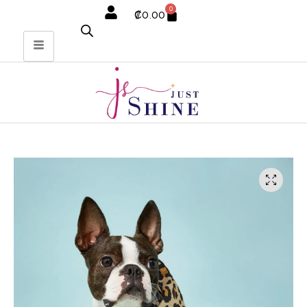
0
₡
0.00