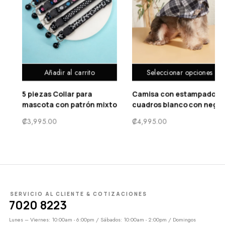
Seleccionar opciones
Añadir al carrito
Camisa con estampado de
Set de 5 Collares con
mixto
cuadros blanco con negro
estampado floral y
campana
₡
4,995.00
₡
2,495.00
SERVICIO AL CLIENTE & COTIZACIONES
7020 8223
Lunes – Viernes: 10:00am - 6:00pm / Sábados: 10:00am - 2:00pm / Domingos