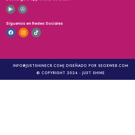
Síguenos en Redes Sociales
INFO@JUSTSHINECR.COM
| DISEÑADO POR SEOXWEB.COM
© COPYRIGHT 2024 - JUST SHINE
PETSIN Sudadera con estampado de leopardo con gorro
Añadir al carrito