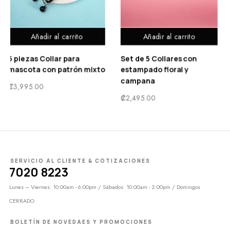
Añadir al carrito
Añadir al carrito
Set de 5 Collares con
Collar colgante con
to
estampado floral y
campana – Unitalla
campana
₡
1,690.00
₡
2,495.00
SERVICIO AL CLIENTE & COTIZACIONES
7020 8223
Lunes – Viernes: 10:00am - 6:00pm / Sábados: 10:00am - 2:00pm / Domingos
CERRADO
BOLETÍN DE NOVEDAES Y PROMOCIONES