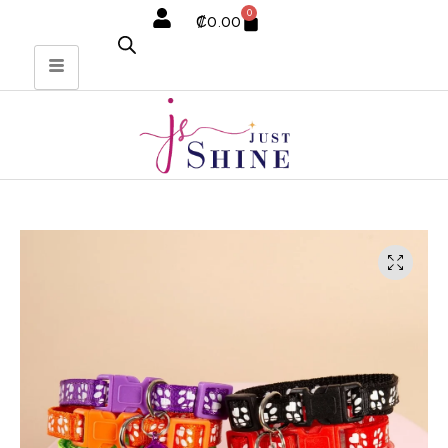
0
₡
0.00