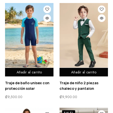
Añadir al carrito
Añadir al carrito
Traje de baño unisex con
Traje de niño 2 piezas
protección solar
chaleco y pantalon
₡
9,500.00
₡
9,900.00
SALE!