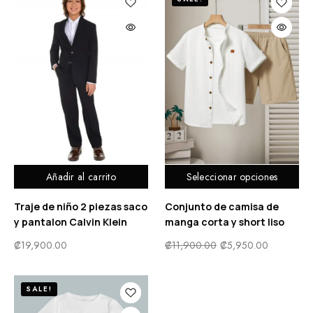
Añadir al carrito
Seleccionar opciones
Traje de niño 2 piezas saco
Conjunto de camisa de
y pantalon Calvin Klein
manga corta y short liso
₡
19,900.00
₡
11,900.00
₡
5,950.00
SALE!