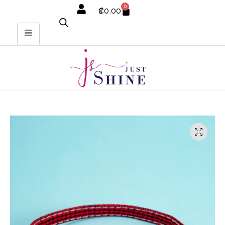
0
₡
0.00