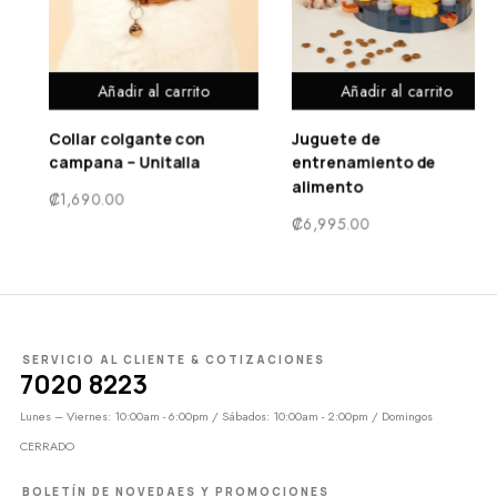
Añadir al carrito
Seleccionar opciones
Juguete de
Pechera de cuadros co
entrenamiento de
correa color rojo
alimento
₡
5,750.00
₡
6,995.00
SERVICIO AL CLIENTE & COTIZACIONES
7020 8223
Lunes – Viernes: 10:00am - 6:00pm / Sábados: 10:00am - 2:00pm / Domingos
CERRADO
BOLETÍN DE NOVEDAES Y PROMOCIONES