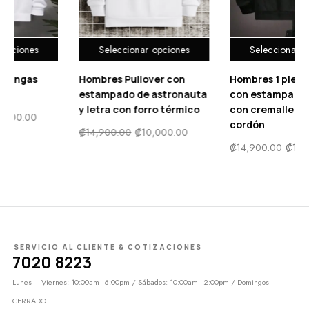
pciones
Seleccionar opciones
Seleccionar opc
r con
Hombres 1 pieza Capucha
ROMWE Anime Ho
stronauta
con estampado de dibujo
Estmapada Para 
o térmico
con cremallera con
Con Letras
cordón
000.00
₡
14,900.00
₡
10,0
₡
14,900.00
₡
10,000.00
SERVICIO AL CLIENTE & COTIZACIONES
7020 8223
Lunes – Viernes: 10:00am - 6:00pm / Sábados: 10:00am - 2:00pm / Domingos
CERRADO