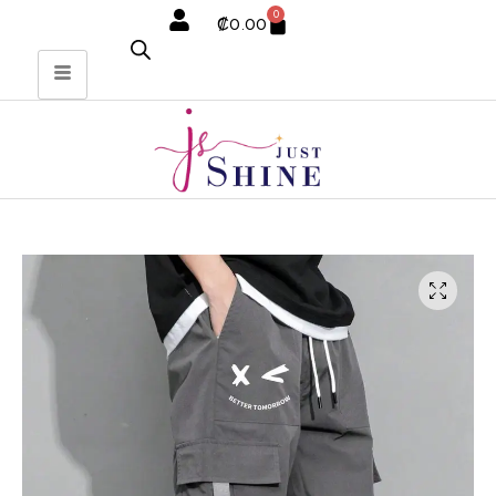
0
₡
0.00