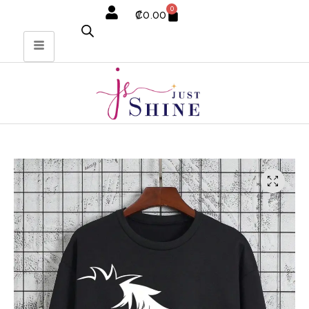
0
₡
0.00