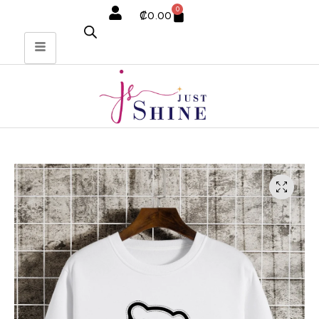
0
₡
0.00