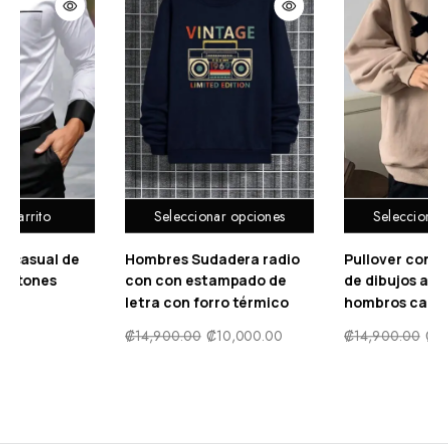
pciones
Seleccionar opciones
Seleccionar opc
ra radio
Pullover con estampado
Hombres Pullover
ado de
de dibujos animados de
estampado de as
térmico
hombros caídos
y letra con forro 
000.00
₡
14,900.00
₡
10,000.00
₡
14,900.00
₡
10,0