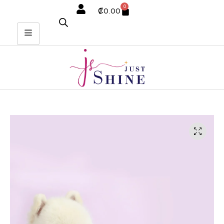
0
₡
0.00