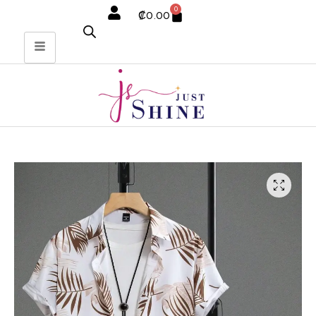
0
₡
0.00