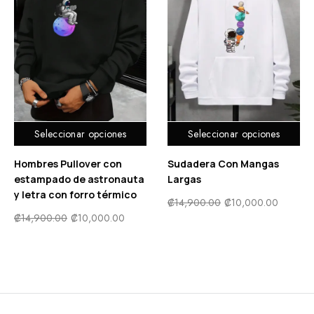
Seleccionar opciones
Seleccionar opciones
Hombres Pullover con
Sudadera Con Mangas
estampado de astronauta
Largas
y letra con forro térmico
₡
14,900.00
₡
10,000.00
₡
14,900.00
₡
10,000.00