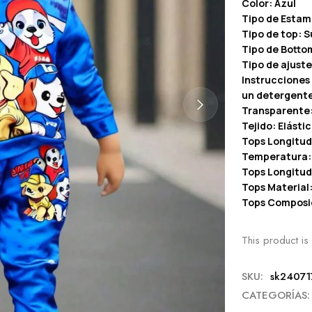
Color: Azul
Tipo de Estam
Tipo de top: 
Tipo de Botto
Tipo de ajuste
Instrucciones 
un detergent
Transparente
Tejido: Elásti
Tops Longitud
Temperatura:
Tops Longitud
Tops Material:
Tops Composic
This product is 
SKU:
sk24071
CATEGORÍAS: