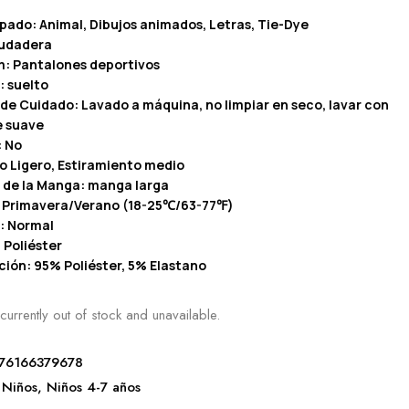
pado: Animal, Dibujos animados, Letras, Tie-Dye
Sudadera
m: Pantalones deportivos
: suelto
de Cuidado: Lavado a máquina, no limpiar en seco, lavar con
e suave
: No
co Ligero, Estiramiento medio
 de la Manga: manga larga
 Primavera/Verano (18-25℃/63-77℉)
: Normal
 Poliéster
ión: 95% Poliéster, 5% Elastano
currently out of stock and unavailable.
76166379678
Niños
,
Niños 4-7 años