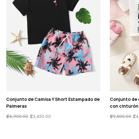
Conjunto de Camisa Y Short Estampado de
Conjunto de 
Palmeras
con cinturón
₡
6,900.00
₡
3,450.00
₡
9,500.00
₡
4