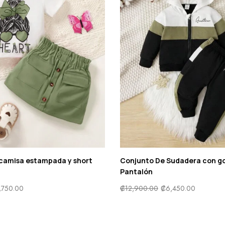
camisa estampada y short
Conjunto De Sudadera con go
Pantalón
,750.00
₡
12,900.00
₡
6,450.00