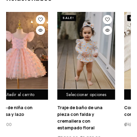
SALE!
SALE!
Seleccionar opciones
Seleccionar opciones
Traje de baño de una
Conjunto De Sudadera
pieza con falda y
con gorro y Pantalón
cremallera con
₡
12,900.00
₡
6,450.00
estampado floral