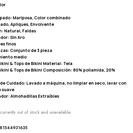
lor
pado: Mariposa, Color combinado
zado, Apliques, Envolvente
: Natural, Faldas
dor: Sin Aro
es finos
zas: Conjunto de 3 pieza
amiento medio
ikini & Tops de Bikini Material: Tela
ikini & Tops de Bikini Composición: 80% poliamida, 20%
de Cuidado: Lavado a máquina, no limpiar en seco, lavar con
e suave
dor: Almohadillas Extraíbles
currently out of stock and unavailable.
81544931635