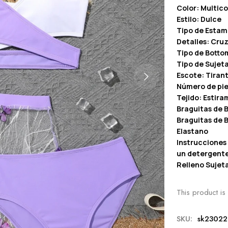
Color: Multico
Estilo: Dulce
Tipo de Estam
Detalles: Cru
Tipo de Bottom
Tipo de Sujeta
Escote: Tirant
Número de pie
Tejido: Estir
Braguitas de B
Braguitas de B
Elastano
Instrucciones 
un detergent
Relleno Sujeta
This product is 
SKU:
sk23022