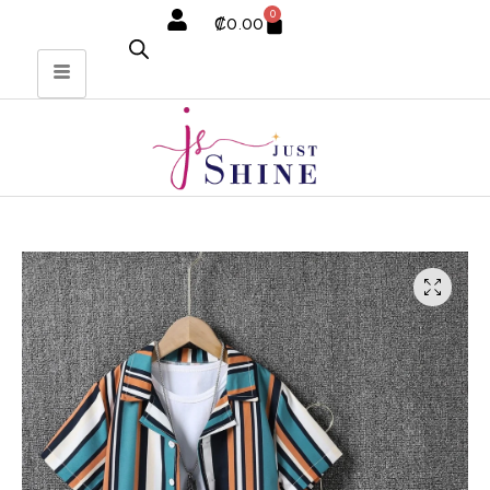
0
₡
0.00