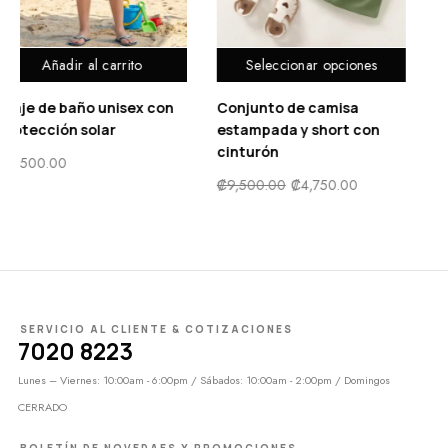
Seleccionar opciones
Seleccionar opciones
Conjunto de camisa
Traje de baño de una
estampada y short con
pieza con falda y
cinturón
cremallera con
estampado floral
₡
9,500.00
₡
4,750.00
₡
7,900.00
₡
3,950.00
SERVICIO AL CLIENTE & COTIZACIONES
7020 8223
Lunes – Viernes: 10:00am - 6:00pm / Sábados: 10:00am - 2:00pm / Domingos
CERRADO
BOLETÍN DE NOVEDAES Y PROMOCIONES