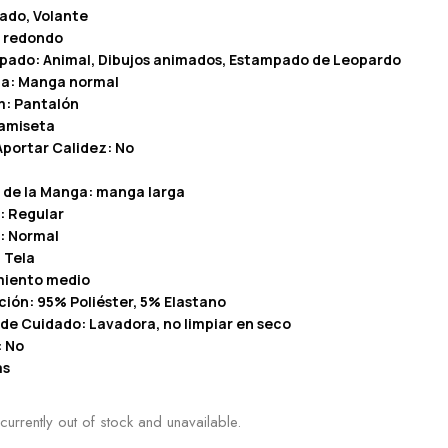
dado, Volante
o redondo
pado: Animal, Dibujos animados, Estampado de Leopardo
ga: Manga normal
m: Pantalón
camiseta
Aportar Calidez: No
 de la Manga: manga larga
: Regular
: Normal
 Tela
amiento medio
ión: 95% Poliéster, 5% Elastano
 de Cuidado: Lavadora, no limpiar en seco
: No
as
currently out of stock and unavailable.