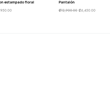
on estampado floral
Pantalón
,950.00
₡
12,900.00
₡
6,450.00