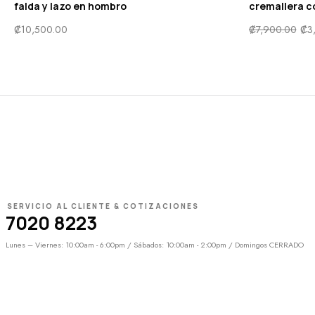
falda y lazo en hombro
cremallera c
₡
10,500.00
₡
7,900.00
₡
3
SERVICIO AL CLIENTE & COTIZACIONES
7020 8223
Lunes – Viernes: 10:00am - 6:00pm / Sábados: 10:00am - 2:00pm / Domingos CERRADO