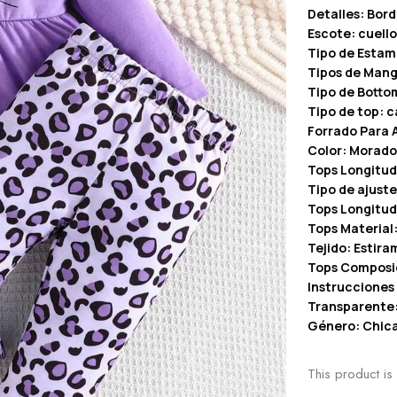
Detalles: Bor
Escote: cuell
Tipo de Estam
Tipos de Man
Tipo de Botto
Tipo de top: 
Forrado Para 
Color: Morado
Tops Longitud
Tipo de ajuste
Tops Longitud
Tops Material:
Tejido: Estir
Tops Composic
Instrucciones
Transparente
Género: Chic
This product is 