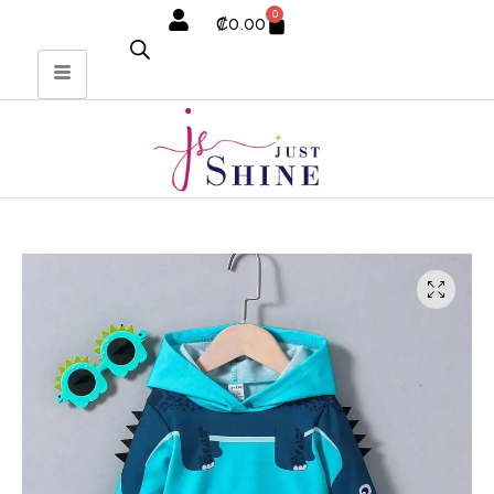
0
₡
0.00