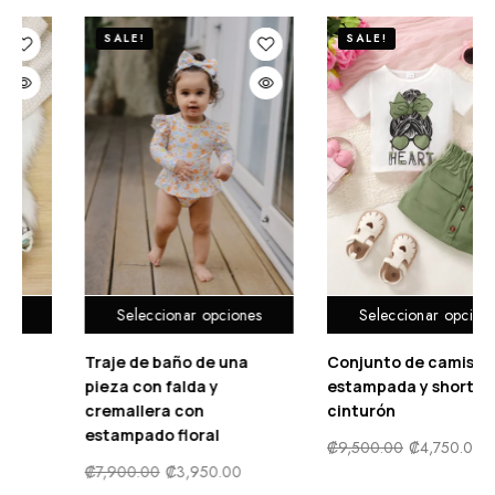
SALE!
SALE!
Seleccionar opciones
Seleccionar opciones
Conjunto De Sudadera
Traje de baño de una
con gorro y Pantalón
pieza con falda y
cremallera con
₡
12,900.00
₡
6,450.00
estampado floral
₡
7,900.00
₡
3,950.00