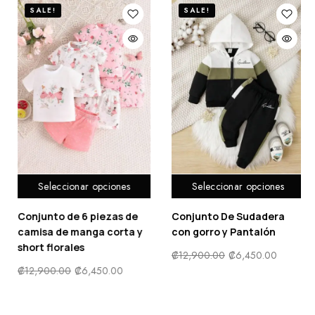
SALE!
SALE!
Seleccionar opciones
Seleccionar opciones
Conjunto De Sudadera
Traje de baño de una
con gorro y Pantalón
pieza con falda y
cremallera con
₡
12,900.00
₡
6,450.00
estampado floral
₡
7,900.00
₡
3,950.00