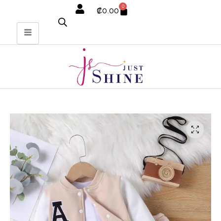
0
₡
0.00