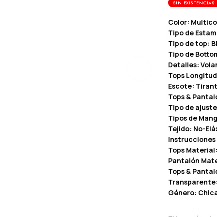
SIN EXISTENCIAS
Color: Multico
Tipo de Esta
Tipo de top: B
Tipo de Botto
Detalles: Vola
Tops Longitud
Escote: Tirant
Tops & Pantal
Tipo de ajuste
Tipos de Mang
Tejido: No-Elá
Instrucciones
Tops Material:
Pantalón Mater
Tops & Pantal
Transparente
Género: Chic