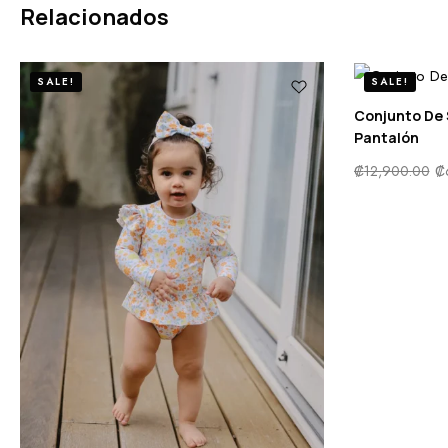
Relacionados
SALE!
SALE!
Conjunto De 
Pantalón
₡
12,900.00
₡