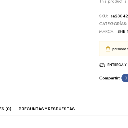
This product is 
SKU:
sa2304
CATEGORÍAS:
MARCA:
SHEI
personas 
ENTREGA Y
Compartir:
S (0)
PREGUNTAS Y RESPUESTAS