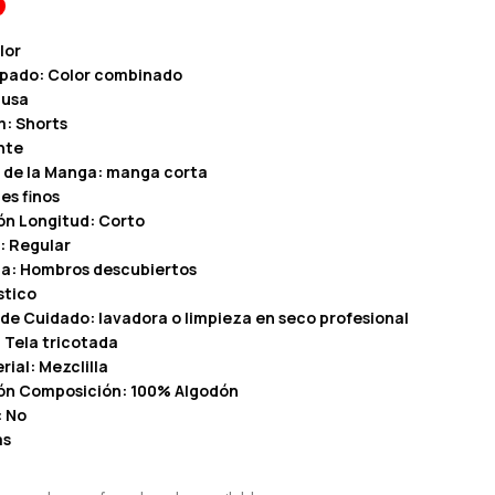
lor
mpado: Color combinado
lusa
m: Shorts
nte
 de la Manga: manga corta
es finos
ón Longitud: Corto
: Regular
a: Hombros descubiertos
stico
 de Cuidado: lavadora o limpieza en seco profesional
 Tela tricotada
ial: Mezclilla
ón Composición: 100% Algodón
: No
as