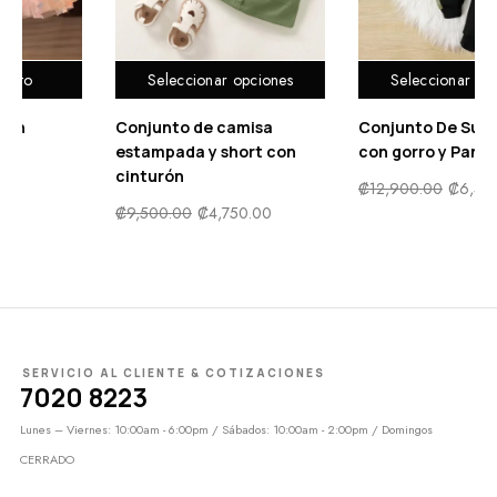
nes
Seleccionar opciones
Seleccionar opcion
Conjunto De Sudadera
Traje de baño de una
con
con gorro y Pantalón
pieza con falda y
cremallera con
₡
12,900.00
₡
6,450.00
estampado floral
₡
7,900.00
₡
3,950.00
SERVICIO AL CLIENTE & COTIZACIONES
7020 8223
Lunes – Viernes: 10:00am - 6:00pm / Sábados: 10:00am - 2:00pm / Domingos
CERRADO