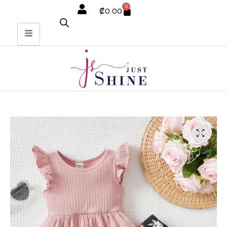
0
₡
0.00