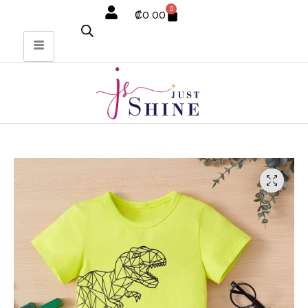
0
₡
0.00