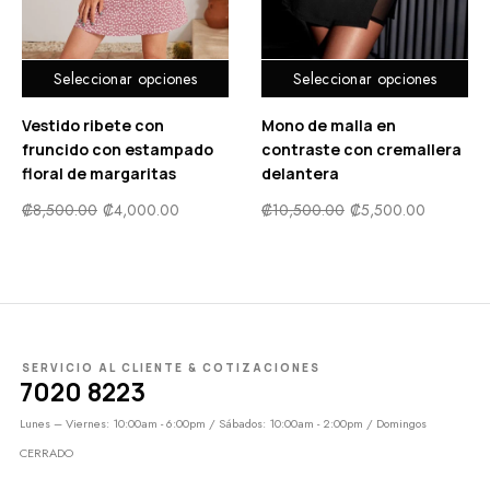
Seleccionar opciones
Seleccionar opciones
Vestido ribete con
Mono de malla en
fruncido con estampado
contraste con cremallera
floral de margaritas
delantera
₡
8,500.00
₡
4,000.00
₡
10,500.00
₡
5,500.00
SERVICIO AL CLIENTE & COTIZACIONES
7020 8223
Lunes – Viernes: 10:00am - 6:00pm / Sábados: 10:00am - 2:00pm / Domingos
CERRADO