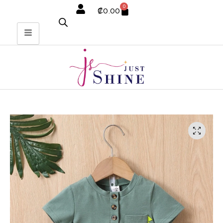
0
₡
0.00