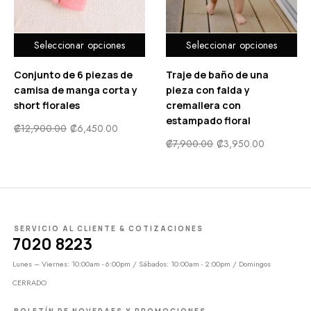
Seleccionar opciones
Seleccionar opciones
Conjunto de 6 piezas de
Traje de baño de una
camisa de manga corta y
pieza con falda y
short florales
cremallera con
estampado floral
₡
12,900.00
₡
6,450.00
₡
7,900.00
₡
3,950.00
SERVICIO AL CLIENTE & COTIZACIONES
7020 8223
Lunes – Viernes: 10:00am - 6:00pm / Sábados: 10:00am - 2:00pm / Domingos
CERRADO
BOLETÍN DE NOVEDAES Y PROMOCIONES