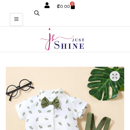
0
₡
0.00