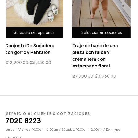
Seleccionar opciones
Añadir al carrito
Traje de baño de una
Vestido de niña elegante
pieza con falda y
con mariposas en falda y
cremallera con
lazo en hombro
estampado floral
₡
10,500.00
₡
7,900.00
₡
3,950.00
SERVICIO AL CLIENTE & COTIZACIONES
7020 8223
Lunes – Viernes: 10:00am - 6:00pm / Sábados: 10:00am - 2:00pm / Domingos
CERRADO