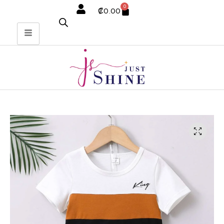
0
₡
0.00