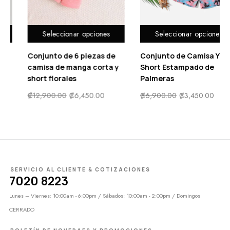
es
Seleccionar opciones
Seleccionar opciones
 de
Conjunto de Camisa Y
Traje de baño de una
ta y
Short Estampado de
pieza con falda y
Palmeras
cremallera con
estampado floral
₡
6,900.00
₡
3,450.00
₡
7,900.00
₡
3,950.00
SERVICIO AL CLIENTE & COTIZACIONES
7020 8223
Lunes – Viernes: 10:00am - 6:00pm / Sábados: 10:00am - 2:00pm / Domingos
CERRADO