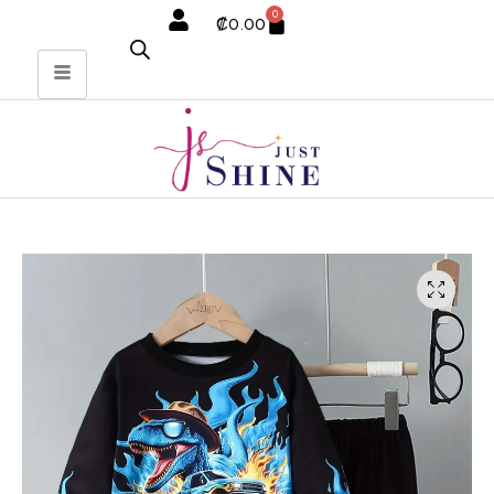
0
₡
0.00