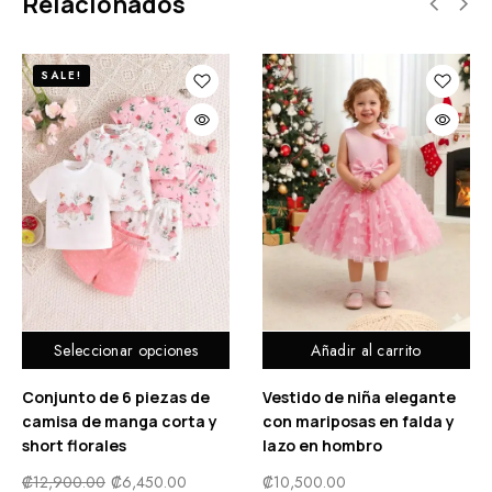
Relacionados
SALE!
Seleccionar opciones
Añadir al carrito
Conjunto de 6 piezas de
Vestido de niña elegante
camisa de manga corta y
con mariposas en falda y
short florales
lazo en hombro
₡
12,900.00
₡
6,450.00
₡
10,500.00