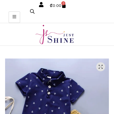
0
₡
0.00