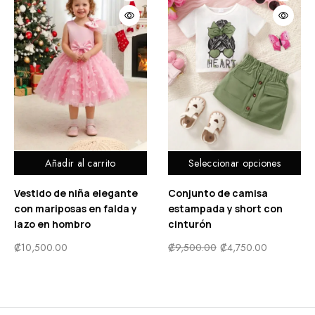
Añadir al carrito
Seleccionar opciones
Vestido de niña elegante
Conjunto de camisa
con mariposas en falda y
estampada y short con
lazo en hombro
cinturón
₡
10,500.00
₡
9,500.00
₡
4,750.00