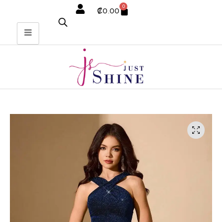
0
₡
0.00