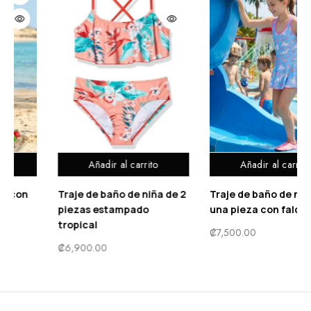
ito
Añadir al carrito
Añadir al carrit
iña de 2
Traje de baño de niña de
Vestido de niña lar
o
una pieza con falda
elegante con lazo y
espalda V
₡
7,500.00
₡
15,900.00