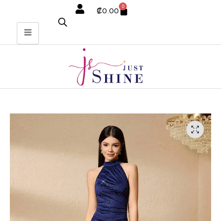
0
₡
0.00