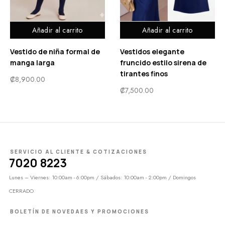
Añadir al carrito
Añadir al carrito
Vestido de niña formal de
Vestidos elegante
manga larga
fruncido estilo sirena de
tirantes finos
₡
8,900.00
₡
7,500.00
SERVICIO AL CLIENTE & COTIZACIONES
7020 8223
Lunes – Viernes: 10:00am - 6:00pm / Sábados: 10:00am - 2:00pm / Domingos
CERRADO
BOLETÍN DE NOVEDAES Y PROMOCIONES