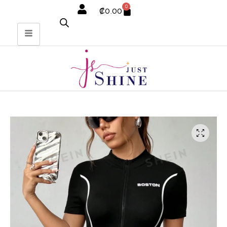
0
₡
0.00