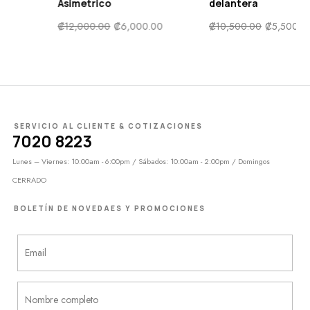
delantera
₡
7,500.00
₡
3,750.00
.00
₡
10,500.00
₡
5,500.00
SERVICIO AL CLIENTE & COTIZACIONES
7020 8223
Lunes – Viernes: 10:00am - 6:00pm / Sábados: 10:00am - 2:00pm / Domingos
CERRADO
BOLETÍN DE NOVEDAES Y PROMOCIONES