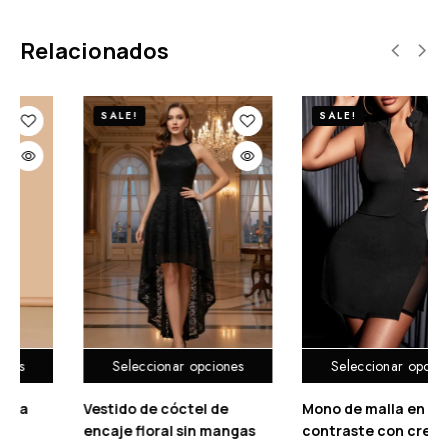
Relacionados
SALE!
SALE!
iones
Seleccionar opciones
Seleccionar opcio
de
Mono de malla en
Camiseta crop unic
mangas
contraste con cremallera
manga con volante