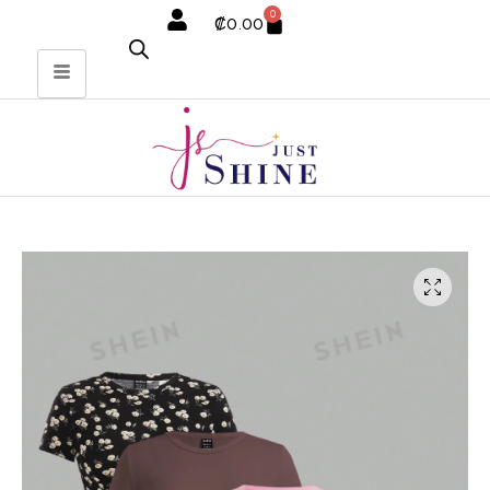
0
₡
0.00