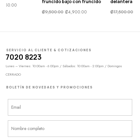
fruncido baj
₡
7,500.00
₡
3,750.00
₡
4,400.00
₡
9,500.00
₡
SERVICIO AL CLIENTE & COTIZACIONES
7020 8223
Lunes – Viernes: 10:00am - 6:00pm / Sábados: 10:00am - 2:00pm / Domingos
CERRADO
BOLETÍN DE NOVEDAES Y PROMOCIONES