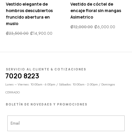
Vestido elegante de
Vestido de cóctel de
hombros descubiertos
encaje floral sin mangas
fruncido abertura en
Asimetrico
muslo
₡
12,000.00
₡
6,000.00
₡
23,500.00
₡
14,900.00
SERVICIO AL CLIENTE & COTIZACIONES
7020 8223
Lunes – Viernes: 10:00am - 6:00pm / Sábados: 10:00am - 2:00pm / Domingos
CERRADO
BOLETÍN DE NOVEDAES Y PROMOCIONES