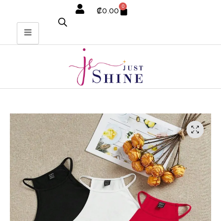
0
₡
0.00