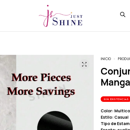
INICIO
PRODU
Conjunto De Vestidos Liso Sin
Mangas
SIN EXISTENCIAS
Color: Multico
Estilo: Casual
Tipo de Estam
Escote: cuell