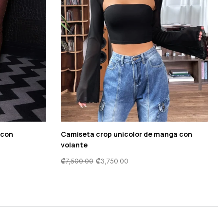
 con
Camiseta crop unicolor de manga con
volante
₡
7,500.00
₡
3,750.00