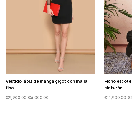
Vestido lápiz de manga gigot con malla
Mono escote 
fina
cinturón
₡
9,900.00
₡
5,000.00
₡
11,900.00
₡