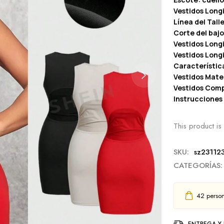
Vestidos Long
Línea del Tall
Corte del bajo
Vestidos Long
Vestidos Longi
Característica
Vestidos Mater
Vestidos Comp
Instrucciones
This product is 
SKU:
sz23112
CATEGORÍAS:
42
person
ENTREGA Y