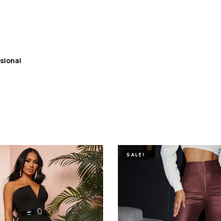
sional
SALE!