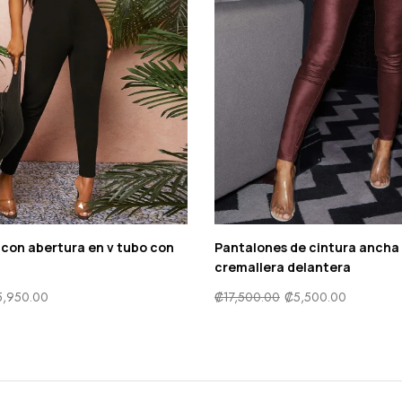
con abertura en v tubo con
Pantalones de cintura ancha
cremallera delantera
5,950.00
₡
17,500.00
₡
5,500.00