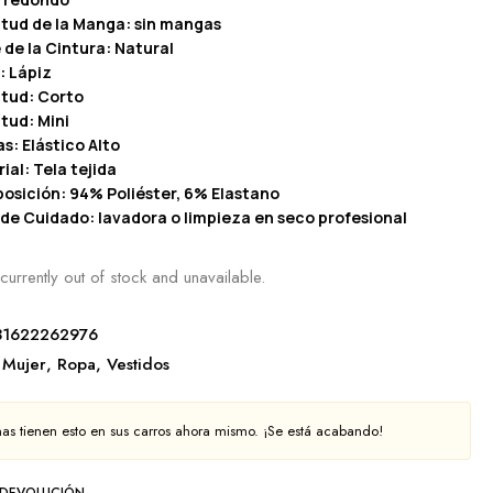
itud de la Manga: sin mangas
e de la Cintura: Natural
: Lápiz
itud: Corto
tud: Mini
s: Elástico Alto
ial: Tela tejida
osición: 94% Poliéster, 6% Elastano
 de Cuidado: lavadora o limpieza en seco profesional
currently out of stock and unavailable.
31622262976
Mujer
,
Ropa
,
Vestidos
as tienen esto en sus carros ahora mismo. ¡Se está acabando!
 DEVOLUCIÓN