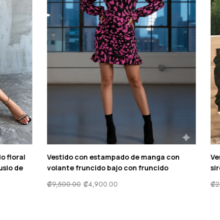
ante de tirantes delgados de
Vestido de tirantes con esta
escote drapeado con abertur
satén
,900.00
₡
13,500.00
₡
6,900.00