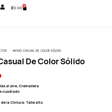
0
₡
0.00
CTOS
MONO CASUAL DE COLOR SÓLIDO
 Casual De Color Sólido
lda al aire, Cremallera
e cuadrado
 de la Cintura: Talle alto