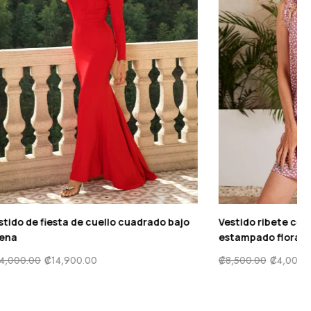
mpado floral
Vestido con estampado de manga con
a muslo de
volante fruncido bajo con fruncido
₡
9,500.00
₡
4,900.00