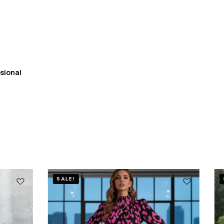
sional
SALE!