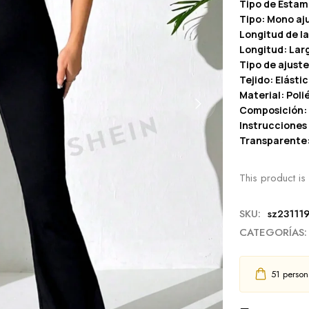
Tipo de Estam
Tipo: Mono aj
Longitud de l
Longitud: Lar
Tipo de ajuste
Tejido: Elástic
Material: Poli
Composición: 
Instrucciones
Transparente
This product is 
SKU:
sz23111
CATEGORÍAS:
51
persona