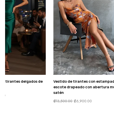
Faldas de Satén Con Cordón Fruncida
Vestido Eleg
satén Midi
₡
8,800.00
₡
4,500.00
₡
9,900.00
₡
4