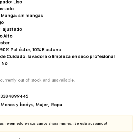
pado: Liso
ustado
a Manga: sin mangas
go
: ajustado
o Alto
éster
90% Poliéster, 10% Elastano
 de Cuidado: lavadora o limpieza en seco profesional
: No
currently out of stock and unavailable.
93384899445
Monos y bodys
,
Mujer
,
Ropa
s tienen esto en sus carros ahora mismo. ¡Se está acabando!