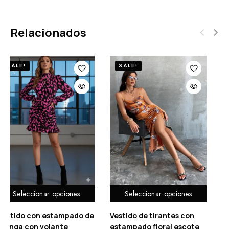
Relacionados
SALE!
SALE!
Seleccionar opciones
Seleccionar opciones
Vestido de cóctel de
Vestido con estampado de
V
encaje floral sin mangas
manga con volante
e