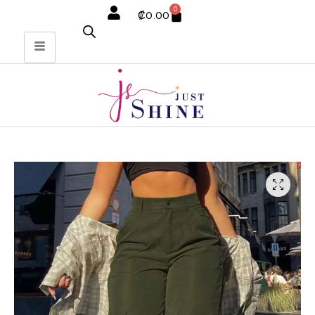
0
₡
0.00