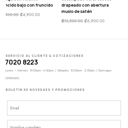
Asimetrico
fruncido bajo con fruncido
d
m
₡
12,000.00
₡
6,000.00
₡
9,500.00
₡
4,900.00
SERVICIO AL CLIENTE & COTIZACIONES
7020 8223
Lunes – Viernes: 10:00am - 6:00pm / Sábados: 10:00am - 2:00pm / Domingos
CERRADO
BOLETÍN DE NOVEDAES Y PROMOCIONES