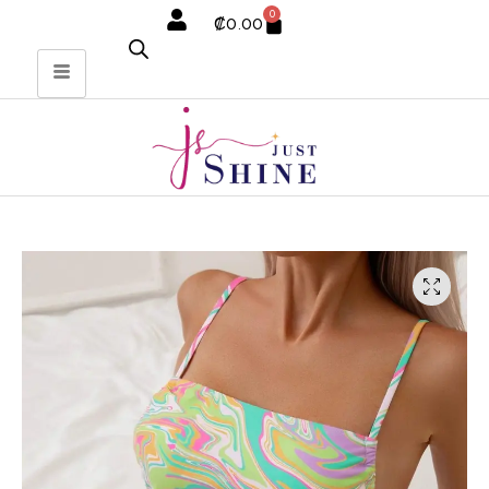
0
₡
0.00