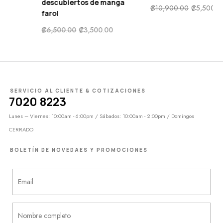
a
floral de margaritas
₡
10,900.00
₡
5,500.00
₡
8,500.00
₡
4,000.00
SERVICIO AL CLIENTE & COTIZACIONES
7020 8223
Lunes – Viernes: 10:00am - 6:00pm / Sábados: 10:00am - 2:00pm / Domingos
CERRADO
BOLETÍN DE NOVEDAES Y PROMOCIONES