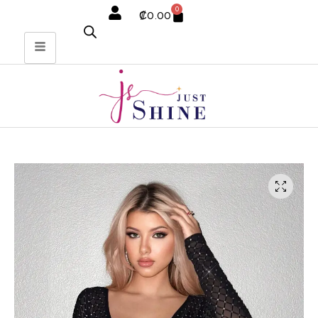
0
₡
0.00