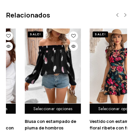
Relacionados
SALE!
SALE!
Seleccionar opciones
Seleccionar opciones
de
Vestido con estampado
Vestido ribete con
floral ribete con fruncido
fruncido con estampad