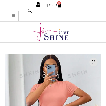
0
₡
0.00