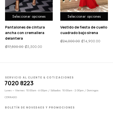
Seleccionar opciones
Seleccionar opciones
Pantalones de cintura
Vestido de fiesta de cuello
ancha con cremallera
cuadrado bajo sirena
delantera
₡
24,000.00
₡
14,900.00
₡
17,500.00
₡
5,500.00
SERVICIO AL CLIENTE & COTIZACIONES
7020 8223
Lunes – Viernes: 10:00am - 6:00pm / Sábados: 10:00am - 2:00pm / Domingos
CERRADO
BOLETÍN DE NOVEDAES Y PROMOCIONES