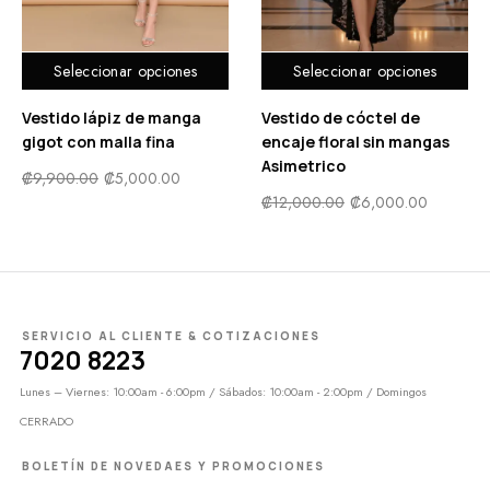
Seleccionar opciones
Seleccionar opciones
Vestido lápiz de manga
Vestido de cóctel de
gigot con malla fina
encaje floral sin mangas
Asimetrico
₡
9,900.00
₡
5,000.00
₡
12,000.00
₡
6,000.00
SERVICIO AL CLIENTE & COTIZACIONES
7020 8223
Lunes – Viernes: 10:00am - 6:00pm / Sábados: 10:00am - 2:00pm / Domingos
CERRADO
BOLETÍN DE NOVEDAES Y PROMOCIONES