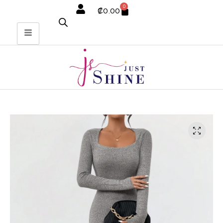
0
₡
0.00