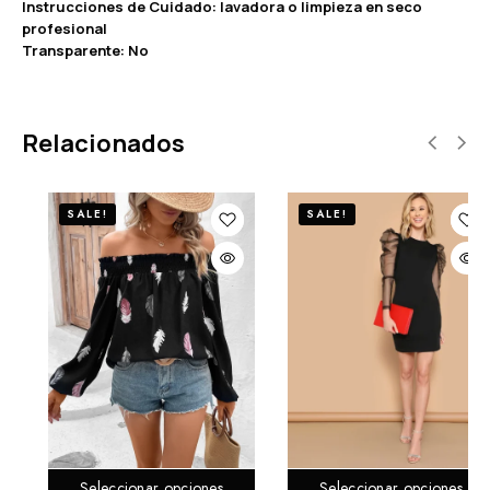
Instrucciones de Cuidado: lavadora o limpieza en seco
profesional
Transparente: No
Relacionados
SALE!
SALE!
s
Seleccionar opciones
Seleccionar opciones