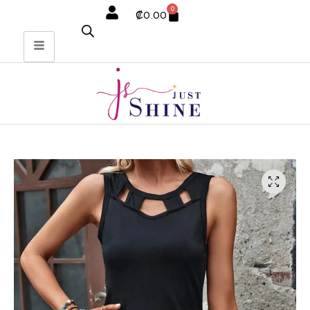
0
₡
0.00