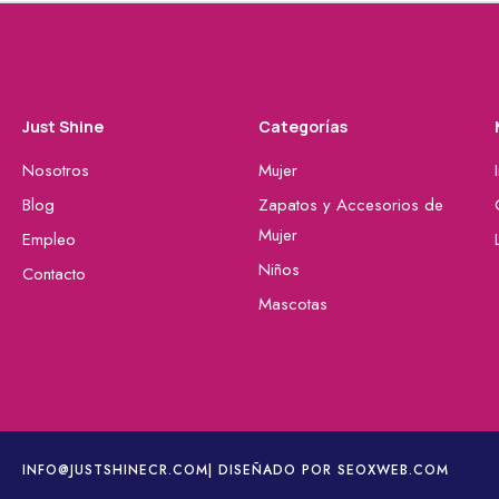
Just Shine
Categorías
Nosotros
Mujer
Blog
Zapatos y Accesorios de
Mujer
Empleo
Niños
Contacto
Mascotas
INFO@JUSTSHINECR.COM
| DISEÑADO POR SEOXWEB.COM