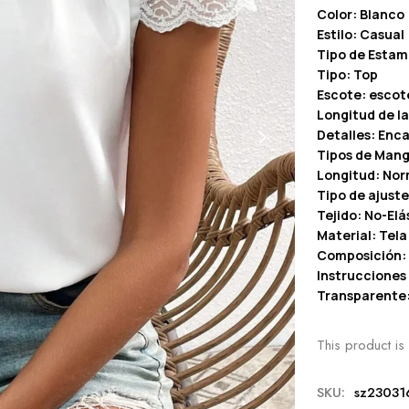
Color: Blanco
Estilo: Casual
Tipo de Estam
Tipo: Top
Escote: escot
Longitud de l
Detalles: Enca
Tipos de Mang
Longitud: Nor
Tipo de ajuste
Tejido: No-Elá
Material: Tela
Composición: 
Instrucciones
Transparente
This product is 
SKU:
sz23031