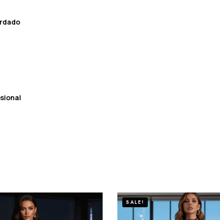
ordado
sional
SALE!