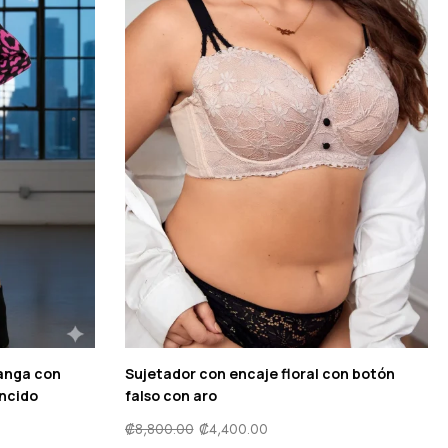
anga con
Sujetador con encaje floral con botón
uncido
falso con aro
₡
8,800.00
₡
4,400.00