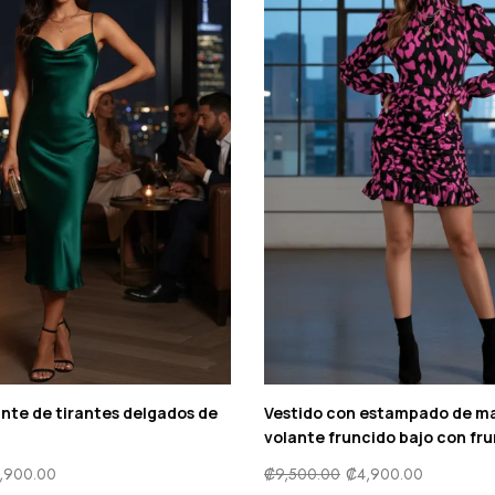
ante de tirantes delgados de
Vestido con estampado de m
volante fruncido bajo con fr
,900.00
₡
9,500.00
₡
4,900.00