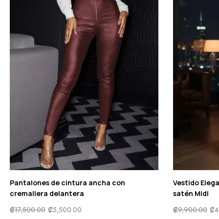
Pantalones de cintura ancha con
Vestido Eleg
cremallera delantera
satén Midi
₡
17,500.00
₡
5,500.00
₡
9,900.00
₡
4