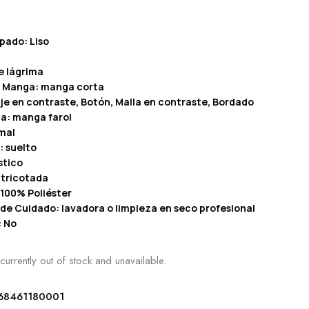
pado: Liso
e lágrima
a Manga: manga corta
je en contraste, Botón, Malla en contraste, Bordado
a: manga farol
mal
: suelto
stico
 tricotada
100% Poliéster
 de Cuidado: lavadora o limpieza en seco profesional
: No
currently out of stock and unavailable.
68461180001