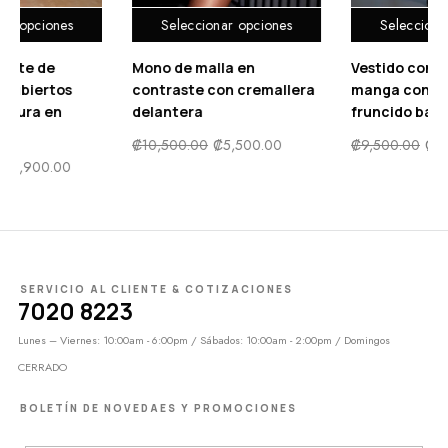
Seleccionar opciones
Seleccionar opciones
Mono de malla en
Vestido con estampado de
contraste con cremallera
manga con volante
delantera
fruncido bajo con fruncido
₡
10,500.00
₡
5,500.00
₡
9,500.00
₡
4,900.00
SERVICIO AL CLIENTE & COTIZACIONES
7020 8223
Lunes – Viernes: 10:00am - 6:00pm / Sábados: 10:00am - 2:00pm / Domingos
CERRADO
BOLETÍN DE NOVEDAES Y PROMOCIONES