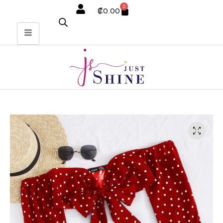
0
₡
0.00