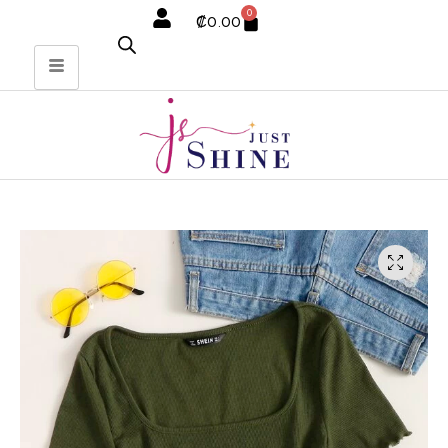
0
₡
0.00