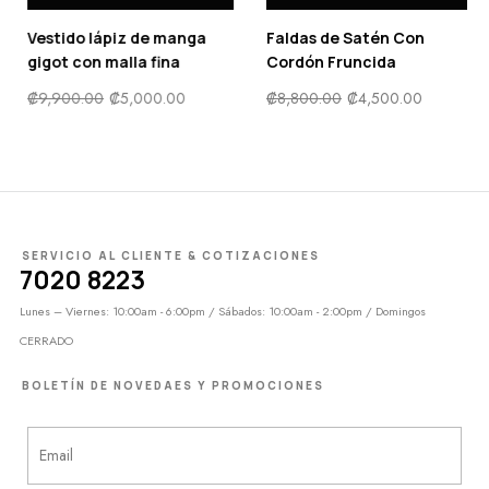
a
Faldas de Satén Con
Sujetador con encaje
Cordón Fruncida
floral con botón falso c
aro
₡
8,800.00
₡
4,500.00
₡
8,800.00
₡
4,400.00
SERVICIO AL CLIENTE & COTIZACIONES
7020 8223
Lunes – Viernes: 10:00am - 6:00pm / Sábados: 10:00am - 2:00pm / Domingos
CERRADO
BOLETÍN DE NOVEDAES Y PROMOCIONES