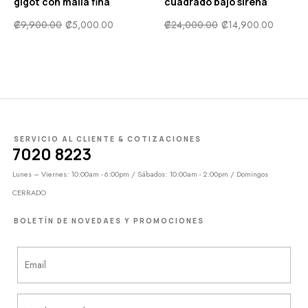
gigot con malla fina
cuadrado bajo sirena
₡
9,900.00
₡
5,000.00
₡
24,000.00
₡
14,900.00
SERVICIO AL CLIENTE & COTIZACIONES
7020 8223
Lunes – Viernes: 10:00am - 6:00pm / Sábados: 10:00am - 2:00pm / Domingos
CERRADO
BOLETÍN DE NOVEDAES Y PROMOCIONES