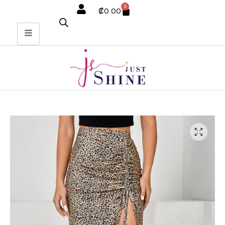
0
₡
0.00