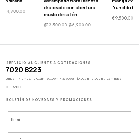
estampado floral escote
manga con volante
drapeado con abertura
fruncido bajo con fruncido
muslo de satén
₡
9,500.00
₡
4,900.00
₡
13,500.00
₡
6,900.00
SERVICIO AL CLIENTE & COTIZACIONES
7020 8223
Lunes – Viernes: 10:00am - 6:00pm / Sábados: 10:00am - 2:00pm / Domingos
CERRADO
BOLETÍN DE NOVEDAES Y PROMOCIONES