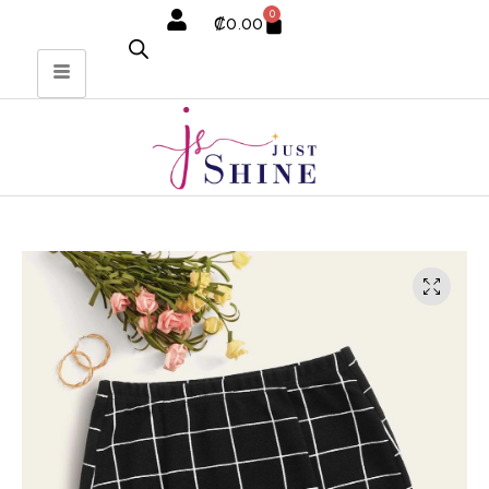
0
₡
0.00