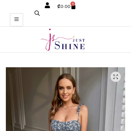
0
₡
0.00