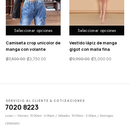
ones
Seleccionar opciones
Seleccionar opcio
olor de
Vestido lápiz de manga
Faldas de Satén Con
e
gigot con malla fina
Cordón Fruncida
0
₡
9,900.00
₡
5,000.00
₡
8,800.00
₡
4,500.00
SERVICIO AL CLIENTE & COTIZACIONES
7020 8223
Lunes – Viernes: 10:00am - 6:00pm / Sábados: 10:00am - 2:00pm / Domingos
CERRADO