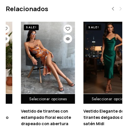
Relacionados
SALE!
SALE!
ciones
Seleccionar opciones
Seleccionar opci
es con
Vestido Elegante de
Vestido con estam
 escote
tirantes delgados de
manga con volant
ertura
satén Midi
fruncido bajo con 