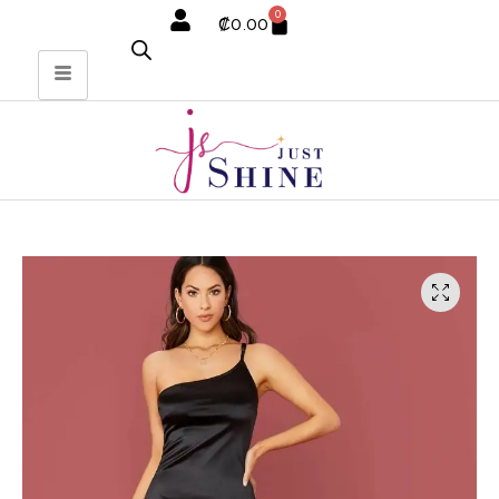
0
₡
0.00