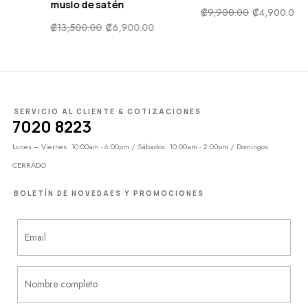
₡
9,900.00
₡
4,900.00
₡
9,500.00
₡
4,900.
0.00
SERVICIO AL CLIENTE & COTIZACIONES
7020 8223
Lunes – Viernes: 10:00am - 6:00pm / Sábados: 10:00am - 2:00pm / Domingos
CERRADO
BOLETÍN DE NOVEDAES Y PROMOCIONES