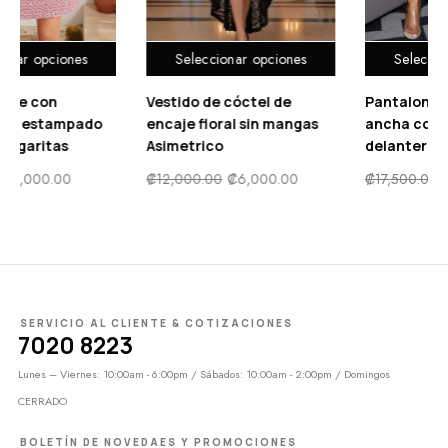
Seleccionar opciones
Seleccionar opciones
Vestido de cóctel de
Pantalones de cintura
encaje floral sin mangas
ancha con cremallera
Asimetrico
delantera
₡
12,000.00
₡
6,000.00
₡
17,500.00
₡
5,500.00
SERVICIO AL CLIENTE & COTIZACIONES
7020 8223
Lunes – Viernes: 10:00am - 6:00pm / Sábados: 10:00am - 2:00pm / Domingos
CERRADO
BOLETÍN DE NOVEDAES Y PROMOCIONES