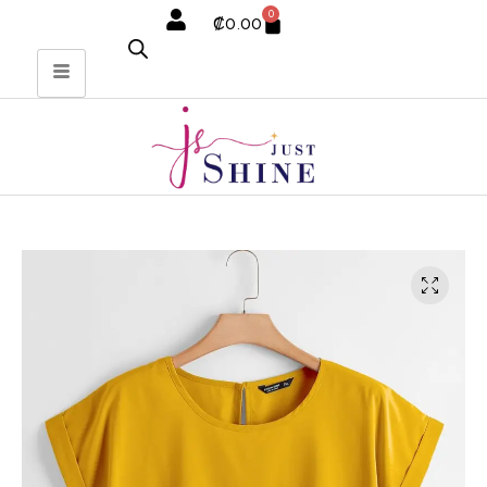
0
₡
0.00