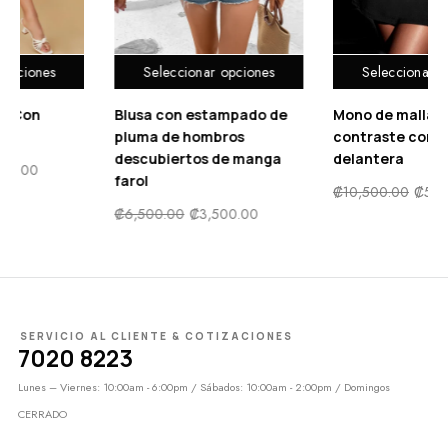
ciones
Seleccionar opciones
Seleccionar opci
pado de
Mono de malla en
Vestido de tirante
s
contraste con cremallera
estampado floral 
 manga
delantera
drapeado con aber
muslo de satén
₡
10,500.00
₡
5,500.00
.00
₡
13,500.00
₡
6,900
SERVICIO AL CLIENTE & COTIZACIONES
7020 8223
Lunes – Viernes: 10:00am - 6:00pm / Sábados: 10:00am - 2:00pm / Domingos
CERRADO