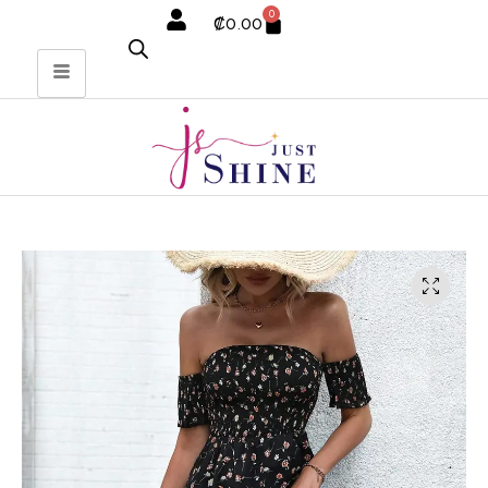
0
₡
0.00