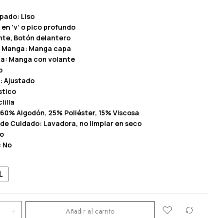
pado: Liso
 en ‘v’ o pico profundo
nte, Botón delantero
a Manga: Manga capa
a: Manga con volante
p
: Ajustado
stico
lilla
60% Algodón, 25% Poliéster, 15% Viscosa
 de Cuidado: Lavadora, no limpiar en seco
ro
: No
L
Añadir al carrito