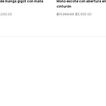
z de manga gigot con malla
Mono escote con abertura en
cinturón
,000.00
₡
11,900.00
₡
5,950.00