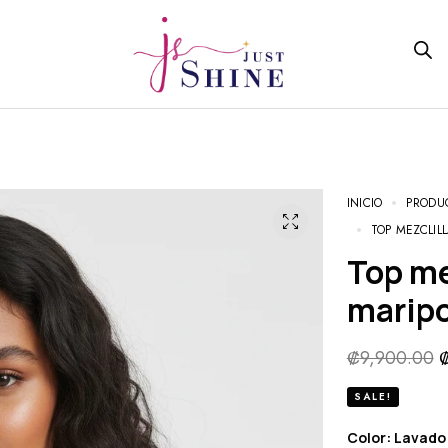
INICIO
PRODU
TOP MEZCLI
Top mezclilla crop de manga
maripo
₡
9,900.00
SALE!
Color: Lavado 