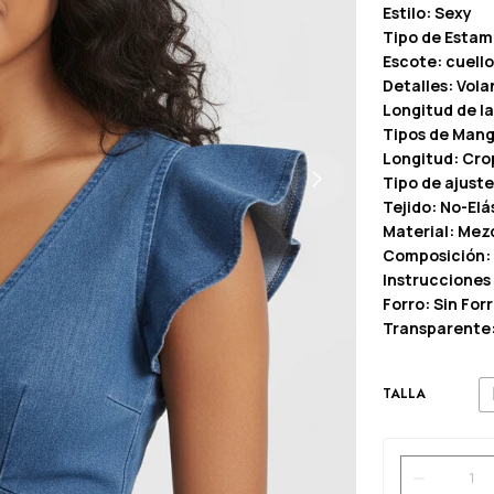
Estilo: Sexy
Tipo de Estam
Escote: cuello
Detalles: Vola
Longitud de l
Tipos de Mang
Longitud: Cro
Tipo de ajuste
Tejido: No-Elá
Material: Mezc
Composición: 
Instrucciones
Forro: Sin For
Transparente
TALLA