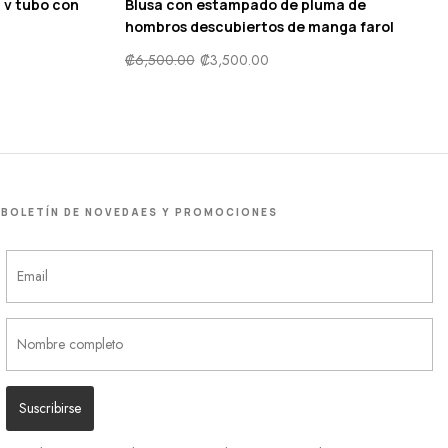
 v tubo con
Blusa con estampado de pluma de
hombros descubiertos de manga farol
₡
6,500.00
₡
3,500.00
BOLETÍN DE NOVEDAES Y PROMOCIONES