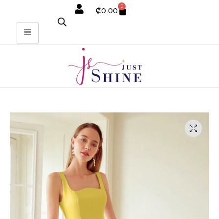
0
₡
0.00