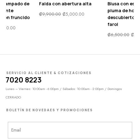
a alta
Blusa con estampado de
Camiseta crop unic
pluma de hombros
manga con volante
00
descubiertos de manga
₡
7,500.00
₡
3,750.00
farol
₡
6,500.00
₡
3,500.00
SERVICIO AL CLIENTE & COTIZACIONES
7020 8223
Lunes – Viernes: 10:00am - 6:00pm / Sábados: 10:00am - 2:00pm / Domingos
CERRADO
BOLETÍN DE NOVEDAES Y PROMOCIONES