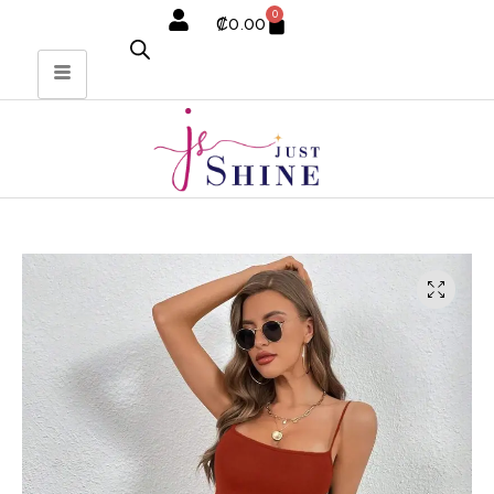
0
₡
0.00