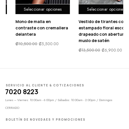
Seleccionar opciones
Seleccionar opciones
Vestido de tirantes con
Blusa con estampado de
a
estampado floral escote
pluma de hombros
drapeado con abertura
descubiertos de manga
muslo de satén
farol
₡
13,500.00
₡
6,900.00
₡
6,500.00
₡
3,500.00
SERVICIO AL CLIENTE & COTIZACIONES
7020 8223
Lunes – Viernes: 10:00am - 6:00pm / Sábados: 10:00am - 2:00pm / Domingos
CERRADO
BOLETÍN DE NOVEDAES Y PROMOCIONES