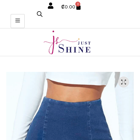
0
₡
0.00